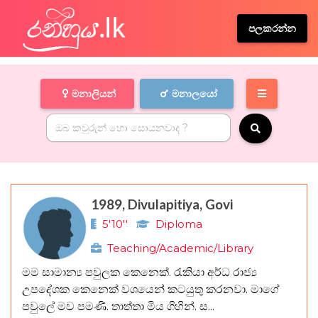
පලකරන්න
මනාලියන්
මනාලයෝ
1989, Divulapitiya, Govi
5'10''
Diploma
Teaching/Academic/Library
මම සාමාන්‍ය පවුලක කෙනෙක්. රැකියා අර්ධ රාජ්‍ය
උපදේශක කෙනෙක් වශයෙන් කටයුතු කරනවා. මාගේ
පවුලේ මව පමණි. තාත්තා මිය ගිහින්. ස...