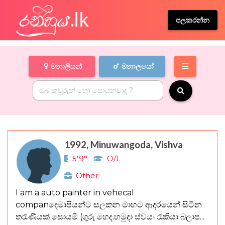
පලකරන්න
මනාලියන්
මනාලයෝ
1992, Minuwangoda, Vishva
5'9''
O/L
Other
I am a auto painter in vehecal
companදෙමාපියන්ට සලකන මාහට ආදරයෙන් සිටින
තරැණියක් සොයමි (ගුරු හෙද.හමුදා ස්වයං රැකියා බලාප...