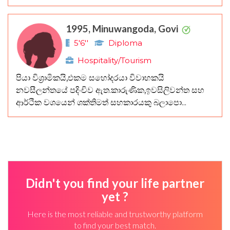
1995, Minuwangoda, Govi
5'6''
Diploma
Hospitality/Tourism
පියා විශ්‍රාමිකයි,එකම සහෝදරයා විවාහකයි
නවසීලන්තයේ පදිංචිව ඇත.කාරුණික,ඉවසිලිවන්ත සහ
ආර්ථික වශයෙන් ශක්තිමත් සහකාරයකු බලාපො...
Didn't you find your life partner
yet ?
Here is the most reliable and trustworthy platform
to find your best match.