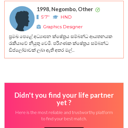
1998, Negombo, Other
5'7''
HND
Graphics Designer
ප්‍රමඛ පෙළේ අධ්‍යාපන ක්ෂේත්‍රය සම්බන්ධ ආයතනයක
රැකියාවේ නියුතු වෙමි. පරිගණක ක්ෂේත්‍රය සම්බන්ධ
ඩිප්ලෝමාවක් ලබා ඇති අතර මල්...
Didn't you find your life partner
yet ?
Here is the most reliable and trustworthy platform
to find your best match.