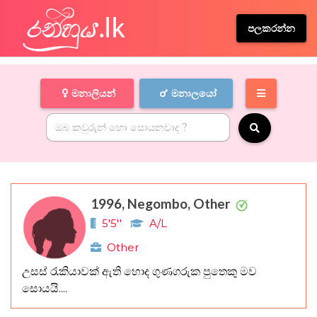
පලකරන්න
මනාලියන්
මනාලයෝ
1996, Negombo, Other
5'5''
A/L
Other
උසස් රැකියාවක් ඇති හොද ගුණගරුක පුතෙකු මව
සොයයි....