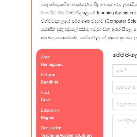
ඉලෙක්ට්‍රොනික තාක්ශණය පිලිබද ගෞරව උපාධි
වන විට එම විශ්වවිද්‍යාලයේ Teaching Asssist
විශ්වවිද්‍යාලයේ පරිගණක විද්‍යාව (Computer Scie
යෝජිත පුතු පවුලේ එකම දරුවා වන අතර සියලු 
අප බලාපොරොත්තු වන්නේ උගත්,ආගම දහමට ලැදි,
මෙම මංගල 
Area:
Homagama
Religion:
Buddhist
Cast:
Govi
Education:
Degree
Occupation:
Teaching/Academic/Library