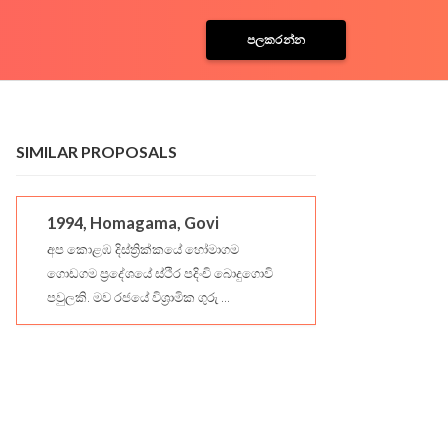
පලකරන්න
SIMILAR PROPOSALS
1994, Homagama, Govi
අප කොළඹ දිස්ත්‍රික්කයේ හෝමාගම
ගොඩගම ප්‍රදේශයේ ස්ථිර පදිංචි බොදුගොවි
පවුලකි. මව රජයේ විශ්‍රාමික ගුරු ...