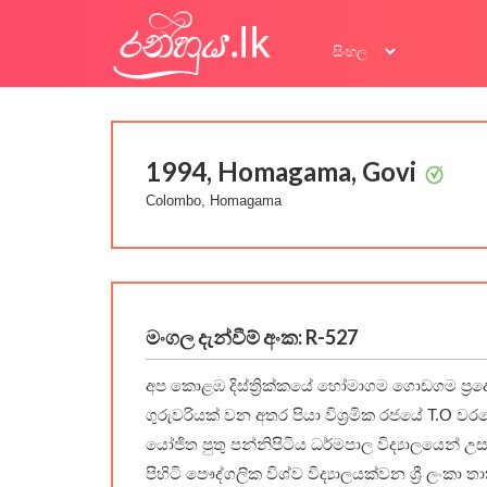
1994, Homagama, Govi
Colombo, Homagama
මංගල දැන්වීම් අංක: R-527
අප කොළඹ දිස්ත්‍රික්කයේ හෝමාගම ගොඩගම ප්‍රදේශ
ගුරුවරියක් වන අතර පියා විශ්‍රමික රජයේ T.O ව
යෝජිත පුතු පන්නිපිටිය ධර්මපාල විද්‍යාලයෙන් උස
පිහිටි පෞද්ගලික විශ්ව විද්‍යාලයක්වන ශ්‍රී ලංකා