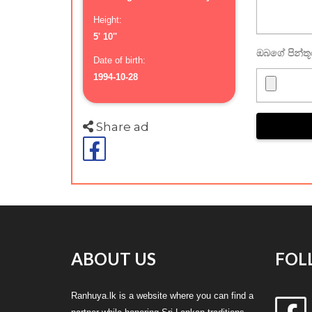
Height:
5' 10''
ඔබගේ පින්ත
Date of birth:
1994-10-28
Share ad
ABOUT US
FOL
Ranhuya.lk is a website where you can find a