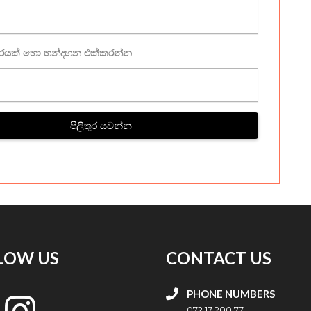
ූරයක් හො හන්දහන එක්කරන්න
පිලිතුර යවන්න
LOW US
CONTACT US
PHONE NUMBERS
072 17 200 77