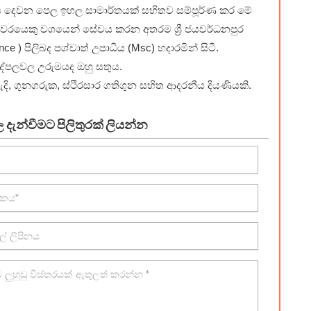
ය දෙවන පෙල ඉහල සාමාර්තයක් සහිතව සම්පූර්ණ කර මේ
ent වරයෙකු වශයෙන් සේවය කරන අතරම ශ්‍රී ජයවර්ධනපුර
nce ) පිලිබද පශ්චාත් උපාධිය (Msc) හදාරමින් සිටී.
දේපලවල උරුමයද ඔහු සතුය.
 ගුනගරුක, ස්ථිරසාර ගතිගුන සහිත ආදරනීය දියණියකි.
දැන්වීමට පිලිතුරක් ලියන්න