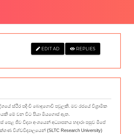
EDIT AD
REPLIES
යේ ස්ථිර පදිංචි බොදුගොවි පවුලකි. මව රජයේ විශ්‍රාමික
රයෙකි මේ වන විට පියා මියගොස් ඇත.
ස් පෙළ ජීව විද්‍යා අංශයෙන් අධ්‍යාපනය හදාරා පසුව මීපේ
 තාක්ශණ විශ්වවිද්‍යාලයෙන් (SLTC Research University)