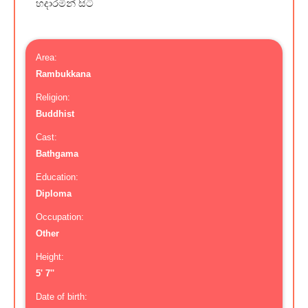
හදාරමින් සිටි
Area:
Rambukkana
Religion:
Buddhist
Cast:
Bathgama
Education:
Diploma
Occupation:
Other
Height:
5' 7''
Date of birth: