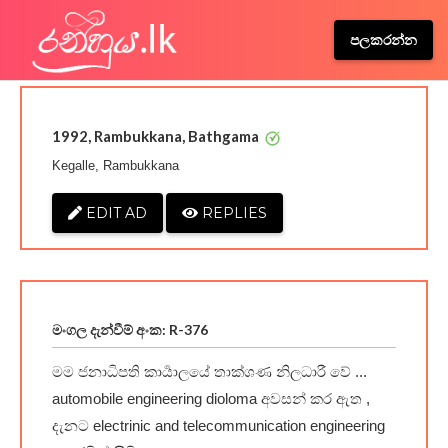
පලකරන්න
1992, Rambukkana, Bathgama
Kegalle, Rambukkana
EDIT AD
REPLIES
මංගල දැන්වීම් අංක: R-376
මම ජනාධිපති කාර්‍යාලයේ තාක්ශණ නිලධාරී වේ ...
automobile engineering dioloma අවසන් කර ඇත ,
දැනට electrinic and telecommunication engineering