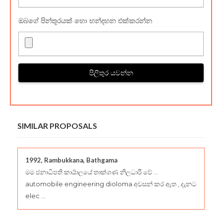
ඔබගේ පින්තූරයක් හො හන්දහන එක්කරන්න
පිලිතුර යවන්න
SIMILAR PROPOSALS
1992, Rambukkana, Bathgama
මම ජනාධිපති කාර්‍යාලයේ තාක්ශණ නිලධාරී වේ ...
automobile engineering dioloma අවසන් කර ඇත , දැනට
elec ...