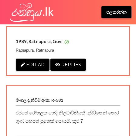
පලකරන්න
1989, Ratnapura, Govi
Ratnapura, Ratnapura
EDIT AD
REPLIES
මංගල දැන්වීම් අංක: R-581
රජයේ රෝහලක හෙදි නිලධාරීනියකී .දුසිරිතෙන් තොර
ගුණ යහපත් පුතෙක් සොයයි. කුජ 7