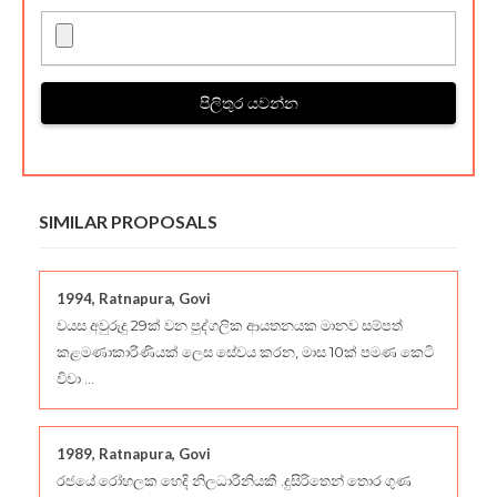
පිලිතුර යවන්න
SIMILAR PROPOSALS
1994, Ratnapura, Govi
වයස අවුරුදු 29ක් වන පුද්ගලික ආයතනයක මානව සම්පත්
කළමණාකාරිණියක් ලෙස සේවය කරන, මාස 10ක් පමණ කෙටි
විවා ...
1989, Ratnapura, Govi
රජයේ රෝහලක හෙදි නිලධාරීනියකී .දුසිරිතෙන් තොර ගුණ