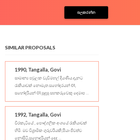
පලකරන්න
SIMILAR PROPOSALS
1990, Tangalla, Govi
සාමාන්‍ය පවුලක වැඩිමහල් දියණිය.දැනට
රැකියාවක් නොමැත.සහෝදරයන් 01,
සහෝදරියන් 01.සුදුසු සහකරුවෙකු දෙමාප ...
1992, Tangalla, Govi
වීරකැටියේ , පෞද්ගලික අංශයේ රැකියාවක්
හිමි. මව විශ්‍රාමික ගුරුවරියකි,පියා ජීවත්ව
නොසිටී,සහොදරියන් දෙද ...