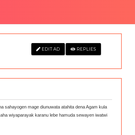
EDIT AD
REPLIES
na sahayogen mage diunuwata atahita dena Agam kula
saha wiyaparayak karanu lebe hamuda sewayen iwatwi