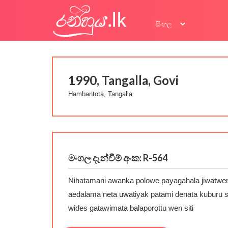
1990, Tangalla, Govi
Hambantota, Tangalla
මංගල දැන්වීම් අංක: R-564
Nihatamani awanka polowe payagahala jiwatwe
aedalama neta uwatiyak patami denata kuburu 
wides gatawimata balaporottu wen siti