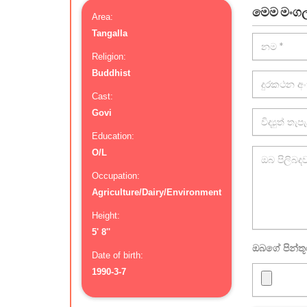
මෙම මංගල 
Area:
Tangalla
Religion:
Buddhist
Cast:
Govi
Education:
O/L
Occupation:
Agriculture/Dairy/Environment
Height:
5' 8''
ඔබගේ පින්ත
Date of birth:
1990-3-7