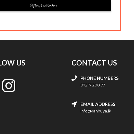
පිලිතුර යවන්න
LOW US
CONTACT US
PHONE NUMBERS
072 17 200 77
EMAIL ADDRESS
info@ranhuya.lk