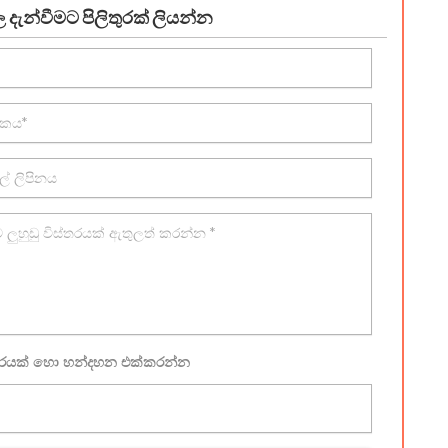
දැන්වීමට පිලිතුරක් ලියන්න
ූරයක් හො හන්දහන එක්කරන්න