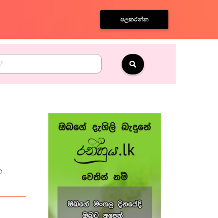
පලකරන්න
භ