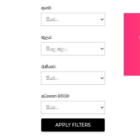
ආගම:
කුලය:
රැකියාව:
අධ්‍යාපන මට්ටම:
APPLY FILTERS