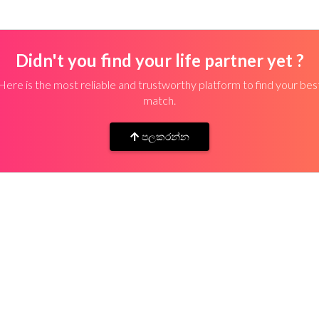
Didn't you find your life partner yet ?
Here is the most reliable and trustworthy platform to find your bes
match.
පලකරන්න