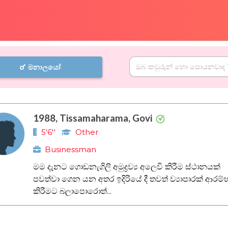
මනාලයෝ
1988, Tissamaharama, Govi
5'6''
Other
Businessman
මම දැනට ගොඩනැගිලි අමුද්‍රව්‍ය අලෙවි කිරීම ස්ථානයක්
පවත්වා ගෙන යන අතර ඉදිරියේ දී තවත් ව්‍යාපාරක් ආරම්
කිරීමට බලාපොරොත්...